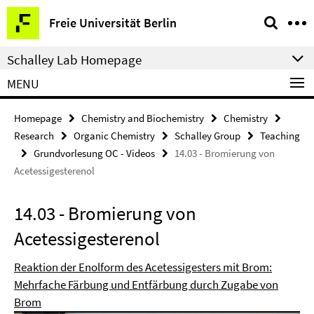
Springe
Service
Freie Universität Berlin
direkt
Navigation
zu
Schalley Lab Homepage
Inhalt
MENU
Homepage
Chemistry and Biochemistry
Chemistry
Research
Organic Chemistry
Schalley Group
Teaching
Grundvorlesung OC - Videos
14.03 - Bromierung von
Acetessigesterenol
14.03 - Bromierung von
Acetessigesterenol
Reaktion der Enolform des Acetessigesters mit Brom:
Mehrfache Färbung und Entfärbung durch Zugabe von
Brom