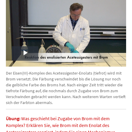
Play
Video
Der Eisen(III)-Komplex des Acetessigester-Enolats (tiefrot) wird mit
Brom versetzt. Die Färbung verschwindet bis die Lösung nur noch
die gelbliche Farbe des Broms hat. Nach einiger Zeit tritt wieder die
tiefrote Färbung auf, die nochmals durch Zugabe von Brom zum
Verschwinden gebracht werden kann. Nach weiterem Warten vertieft
sich der Farbton abermals.
Übung:
Was geschieht bei Zugabe von Brom mit dem
Komplex? Erklären Sie, wie Brom mit dem Enolat des
Acetessigesters reagiert, indem Sie einen Mechanismus