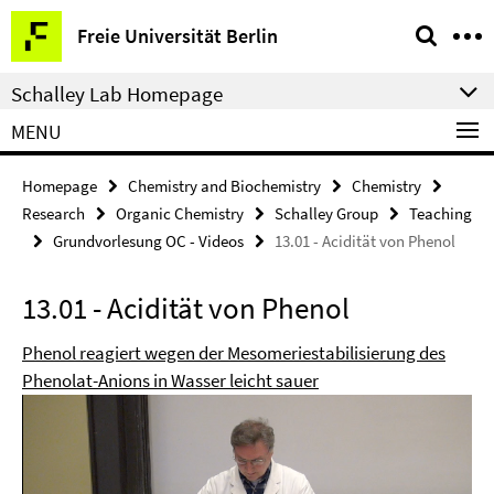
Springe
Service
Freie Universität Berlin
direkt
Navigation
zu
Schalley Lab Homepage
Inhalt
MENU
Homepage
Chemistry and Biochemistry
Chemistry
Research
Organic Chemistry
Schalley Group
Teaching
Grundvorlesung OC - Videos
13.01 - Acidität von Phenol
13.01 - Acidität von Phenol
Phenol reagiert wegen der Mesomeriestabilisierung des
Phenolat-Anions in Wasser leicht sauer