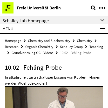
Springe
Service
Freie Universität Berlin
direkt
Navigation
zu
Schalley Lab Homepage
Inhalt
MENU
Homepage
Chemistry and Biochemistry
Chemistry
Research
Organic Chemistry
Schalley Group
Teaching
Grundvorlesung OC - Videos
10.02 - Fehling-Probe
10.02 - Fehling-Probe
In alkalischer, tartrathaltiger Lösung von Kupfer(II)-Ionen
werden Aldehyde oxidiert