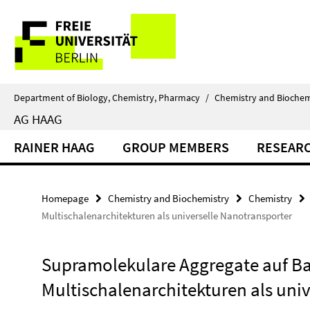
Springe
Service
direkt
zu
Navigation
Inhalt
Department of Biology, Chemistry, Pharmacy
/
Chemistry and Biochem
AG HAAG
RAINER HAAG
GROUP MEMBERS
RESEAR
Homepage
Chemistry and Biochemistry
Chemistry
Multischalenarchitekturen als universelle Nanotransporter
Supramolekulare Aggregate auf Bas
Multischalenarchitekturen als uni