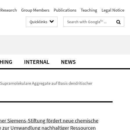
Research
Group Members
Publications
Teaching
Legal Notice
Search
Quicklinks
terms
HING
INTERNAL
NEWS
 Supramolekulare Aggregate auf Basis dendritischer
ner Siemens-Stiftung fördert neue chemische
 zur Umwandlung nachhaltiger Ressourcen