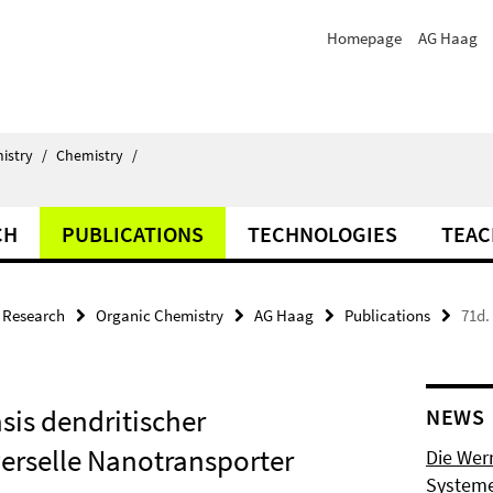
Homepage
AG Haag
istry
/
Chemistry
/
CH
PUBLICATIONS
TECHNOLOGIES
TEAC
Research
Organic Chemistry
AG Haag
Publications
71d.
is dendritischer
NEWS
verselle Nanotransporter
Die Wer
Systeme