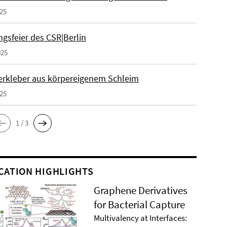
025
gsfeier des CSR|Berlin
025
erkleber aus körpereigenem Schleim
025
1 / 3
CATION HIGHLIGHTS
Graphene Derivatives
for Bacterial Capture
Multivalency at Interfaces: