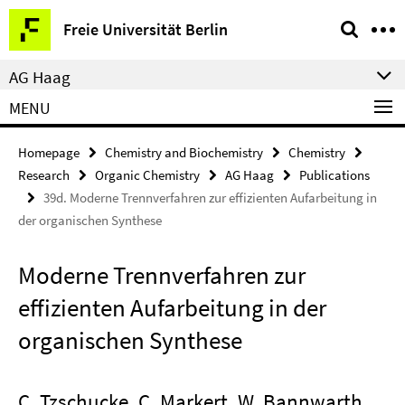
Springe
Service
Freie Universität Berlin
direkt
Navigation
zu
AG Haag
Inhalt
MENU
Homepage
Chemistry and Biochemistry
Chemistry
Research
Organic Chemistry
AG Haag
Publications
39d. Moderne Trennverfahren zur effizienten Aufarbeitung in
der organischen Synthese
Moderne Trennverfahren zur
effizienten Aufarbeitung in der
organischen Synthese
C. Tzschucke, C. Markert, W. Bannwarth,