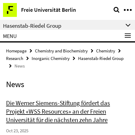
Springe
Service
Freie Universität Berlin
direkt
Navigation
zu
Hasenstab-Riedel Group
Inhalt
MENU
Homepage
Chemistry and Biochemistry
Chemistry
Research
Inorganic Chemistry
Hasenstab-Riedel Group
News
News
Die Werner Siemens-Stiftung fördert das
Projekt «WSS Resources» an der Freien
Universität für die nächsten zehn Jahre
Oct 23, 2025