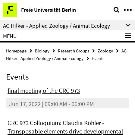
Springe
Service
Freie Universität Berlin
direkt
Navigation
zu
AG Hilker - Applied Zoology / Animal Ecology
Inhalt
MENU
Homepage
Biology
Research Groups
Zoology
AG
Hilker - Applied Zoology / Animal Ecology
Events
Events
final meeting of the CRC 973
Jun 17, 2022 | 09:00 AM - 06:00 PM
CRC 973 Colloquium: Claudia Köhler -
Transposable elements drive developmental