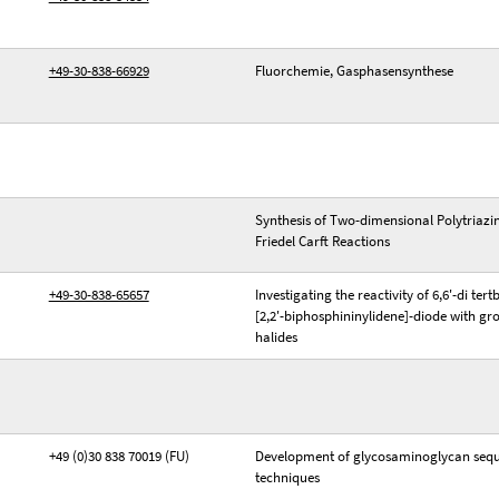
+49-30-838-66929
Fluorchemie, Gasphasensynthese
Synthesis of Two-dimensional Polytriazi
Friedel Carft Reactions
+49-30-838-65657
Investigating the reactivity of 6,6'-di tert
[2,2'-biphosphininylidene]-diode with g
halides
+49 (0)30 838 70019 (FU)
Development of glycosaminoglycan seq
techniques