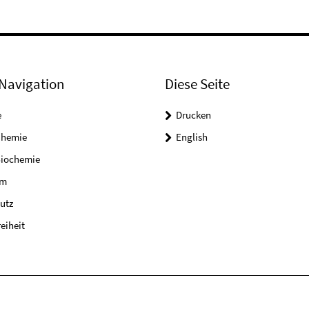
Navigation
Diese Seite
e
Drucken
Chemie
English
Biochemie
um
utz
reiheit