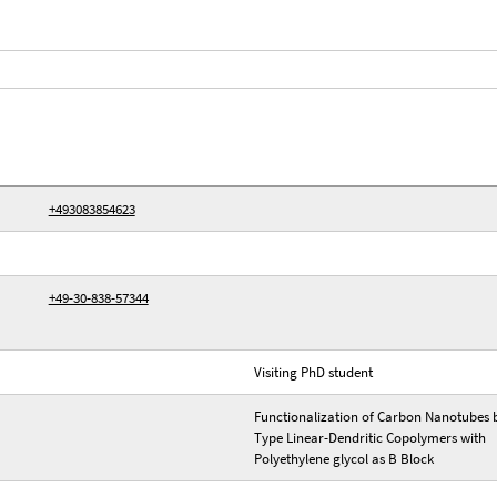
+493083854623
+49-30-838-57344
Visiting PhD student
Functionalization of Carbon Nanotubes 
Type Linear-Dendritic Copolymers with
Polyethylene glycol as B Block