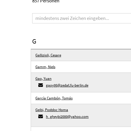
857 Personen
Suchbegriff
G
Gallizioli, Cesare
Gamm, Niels
Gao, Yuan
gaoy95@zedat.fu-berlin.de
García Cambón, Tomás
Geibi, Postdoc Homa
h_gheybi2000@yahoo.com