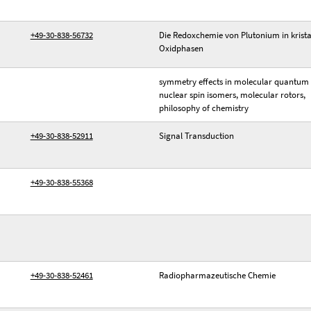
+49-30-838-56732
Die Redoxchemie von Plutonium in krista
Oxidphasen
symmetry effects in molecular quantum 
nuclear spin isomers, molecular rotors,
philosophy of chemistry
+49-30-838-52911
Signal Transduction
+49-30-838-55368
+49-30-838-52461
Radiopharmazeutische Chemie