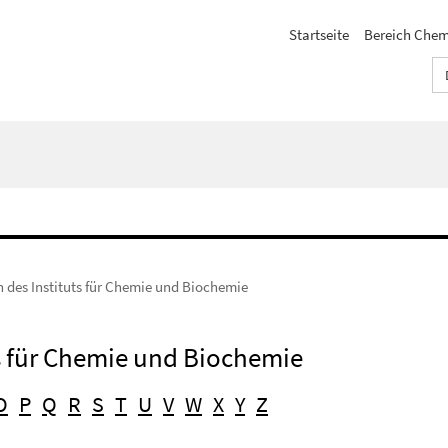
Startseite
Bereich Chem
n des Instituts für Chemie und Biochemie
ts für Chemie und Biochemie
O
P
Q
R
S
T
U
V
W
X
Y
Z