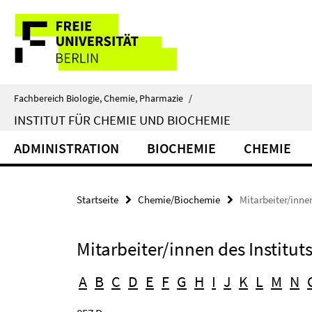
Springe
Service-
direkt
zu
Navigation
Inhalt
Fachbereich Biologie, Chemie, Pharmazie
/
INSTITUT FÜR CHEMIE UND BIOCHEMIE
ADMINISTRATION
BIOCHEMIE
CHEMIE
Startseite
Chemie/Biochemie
Mitarbeiter/inne
Mitarbeiter/innen des Institu
A
B
C
D
E
F
G
H
I
J
K
L
M
N