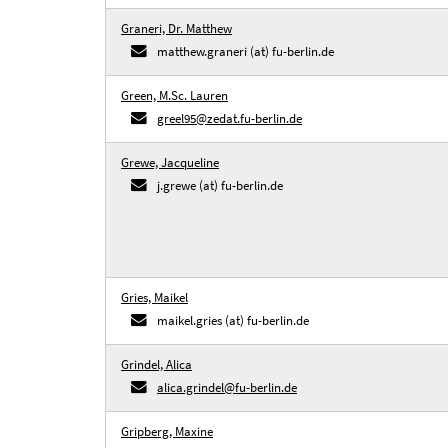
Graneri, Dr. Matthew
matthew.graneri (at) fu-berlin.de
Green, M.Sc. Lauren
greel95@zedat.fu-berlin.de
Grewe, Jacqueline
j.grewe (at) fu-berlin.de
Gries, Maikel
maikel.gries (at) fu-berlin.de
Grindel, Alica
alica.grindel@fu-berlin.de
Gripberg, Maxine