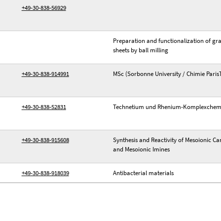
+49-30-838-56929
Preparation and functionalization of g
sheets by ball milling
+49-30-838-914991
MSc (Sorbonne University / Chimie Paris
+49-30-838-52831
Technetium und Rhenium-Komplexchem
+49-30-838-915608
Synthesis and Reactivity of Mesoionic C
and Mesoionic Imines
+49-30-838-918039
Antibacterial materials