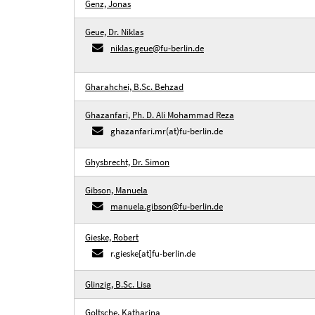
Genz, Jonas
Geue, Dr. Niklas
niklas.geue@fu-berlin.de
Gharahchei, B.Sc. Behzad
Ghazanfari, Ph. D. Ali Mohammad Reza
ghazanfari.mr(at)fu-berlin.de
Ghysbrecht, Dr. Simon
Gibson, Manuela
manuela.gibson@fu-berlin.de
Gieske, Robert
r.gieske[at]fu-berlin.de
Glinzig, B.Sc. Lisa
Goltsche, Katharina