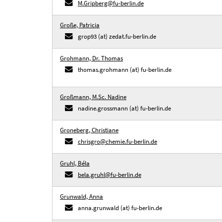
M.Gripberg@fu-berlin.de
Große, Patricia
grop93 (at) zedat.fu-berlin.de
Grohmann, Dr. Thomas
thomas.grohmann (at) fu-berlin.de
Großmann, M.Sc. Nadine
nadine.grossmann (at) fu-berlin.de
Groneberg, Christiane
chrisgro@chemie.fu-berlin.de
Gruhl, Béla
bela.gruhl@fu-berlin.de
Grunwald, Anna
anna.grunwald (at) fu-berlin.de