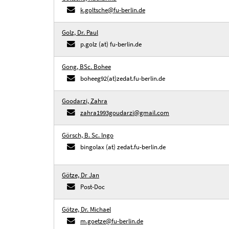
k.goltsche@fu-berlin.de
Golz, Dr. Paul
p.golz (at) fu-berlin.de
Gong, BSc. Bohee
boheeg92(at)zedat.fu-berlin.de
Goodarzi, Zahra
zahra1993goudarzi@gmail.com
Görsch, B. Sc. Ingo
bingolax (at) zedat.fu-berlin.de
Götze, Dr Jan
Post-Doc
Götze, Dr. Michael
m.goetze@fu-berlin.de