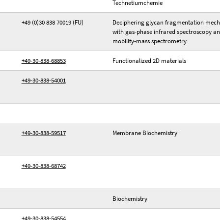
Technetiumchemie
+49 (0)30 838 70019 (FU)
Deciphering glycan fragmentation mec
with gas-phase infrared spectroscopy an
mobility-mass spectrometry
+49-30-838-68853
Functionalized 2D materials
+49-30-838-54001
+49-30-838-59517
Membrane Biochemistry
+49-30-838-68742
Biochemistry
+49-30-838-54554