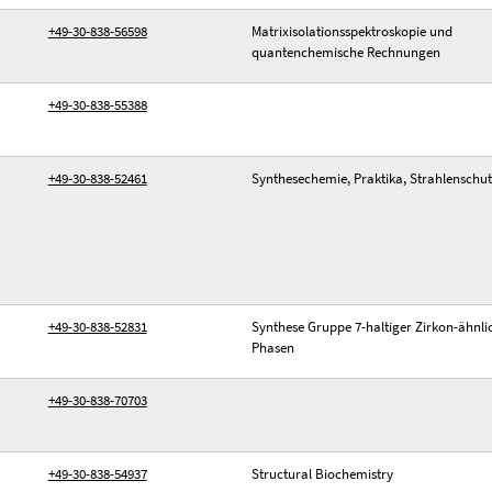
+49-30-838-56598
Matrixisolationsspektroskopie und
quantenchemische Rechnungen
+49-30-838-55388
+49-30-838-52461
Synthesechemie, Praktika, Strahlenschu
+49-30-838-52831
Synthese Gruppe 7-haltiger Zirkon-ähnli
Phasen
+49-30-838-70703
+49-30-838-54937
Structural Biochemistry