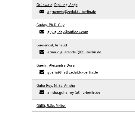
Grünwald, Dipl. Ing. Antje
agruenwa@zedat.fu-berlin.de
Guday, Ph.D. Guy
guy.guday@outlook.com
Guerendel, Arnaud
arnaud.guerendel[@]fu-berlin.de
Guérin, Alexandra Dora
gueria98 (at) zedat.fu-berlin.de
Guha Roy, M. Sc. Anisha
anisha.guha.roy (at) fu-berlin.de
Güllü, B.Sc. Melisa