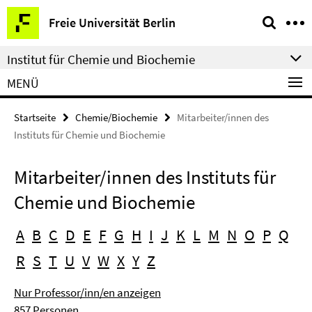
Springe
Service-
Freie Universität Berlin
direkt
Navigation
zu
Institut für Chemie und Biochemie
Inhalt
MENÜ
Startseite
Chemie/Biochemie
Mitarbeiter/innen des
Instituts für Chemie und Biochemie
Mitarbeiter/innen des Instituts für
Chemie und Biochemie
A
B
C
D
E
F
G
H
I
J
K
L
M
N
O
P
Q
R
S
T
U
V
W
X
Y
Z
Nur Professor/inn/en anzeigen
857 Personen