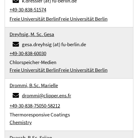
k.dressler (at) fu-berlin.de
+49-30-838-51574
Freie Universität Berlin
Freie Universität Berlin
Dreyhsig, M. Sc. Gesa
gesa.dreyhsig (at) fu-berlin.de
+49-30-838-60030
Chlorspeicher-Medien
Freie Universität Berlin
Freie Universität Berlin
Drommi, B.Sc. Marielle
drommi@clipper.ens.fr
+49-30-838-75050-58212
Thermoresponsive Coatings
Chemistry
Duarah, B.Sc. Srijan