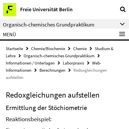
Springe
Service-
Freie Universität Berlin
direkt
Navigation
zu
Organisch-chemisches Grundpraktikum
Inhalt
MENÜ
Startseite
Chemie/Biochemie
Chemie
Studium &
Lehre
Organisch-chemisches Grundpraktikum
Informationen / Unterlagen
Laborpraxis
Web-
Informationen
Berechnungen
Redoxgleichungen
aufstellen
Redoxgleichungen aufstellen
Ermittlung der Stöchiometrie
Reaktionsbeispiel: