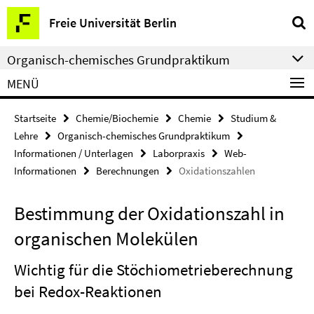
Springe
Service-
Freie Universität Berlin
direkt
Navigation
zu
Organisch-chemisches Grundpraktikum
Inhalt
MENÜ
Startseite
Chemie/Biochemie
Chemie
Studium &
Lehre
Organisch-chemisches Grundpraktikum
Informationen / Unterlagen
Laborpraxis
Web-
Informationen
Berechnungen
Oxidationszahlen
Bestimmung der Oxidationszahl in
organischen Molekülen
Wichtig für die Stöchiometrieberechnung
bei Redox-Reaktionen