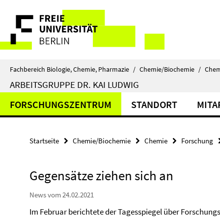
Springe
Service-
direkt
zu
Navigation
Inhalt
Fachbereich Biologie, Chemie, Pharmazie
/
Chemie/Biochemie
/
Chem
ARBEITSGRUPPE DR. KAI LUDWIG
FORSCHUNGSZENTRUM
STANDORT
MITA
Startseite
Chemie/Biochemie
Chemie
Forschung
Gegensätze ziehen sich an
News vom 24.02.2021
Im Februar berichtete der Tagesspiegel über Forschungs