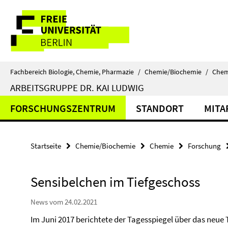
Springe
Service-
direkt
zu
Navigation
Inhalt
Fachbereich Biologie, Chemie, Pharmazie
/
Chemie/Biochemie
/
Chem
ARBEITSGRUPPE DR. KAI LUDWIG
FORSCHUNGSZENTRUM
STANDORT
MITA
Startseite
Chemie/Biochemie
Chemie
Forschung
Sensibelchen im Tiefgeschoss
News vom 24.02.2021
Im Juni 2017 berichtete der Tagesspiegel über das neue 