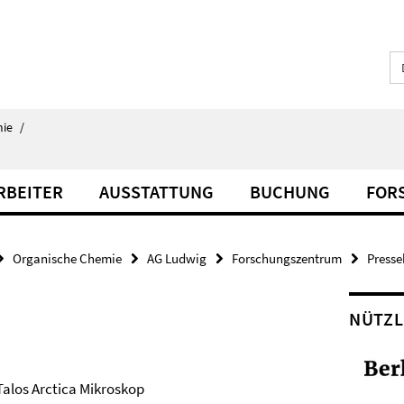
ie
/
RBEITER
AUSSTATTUNG
BUCHUNG
FOR
Organische Chemie
AG Ludwig
Forschungszentrum
Presse
NÜTZL
Talos Arctica Mikroskop