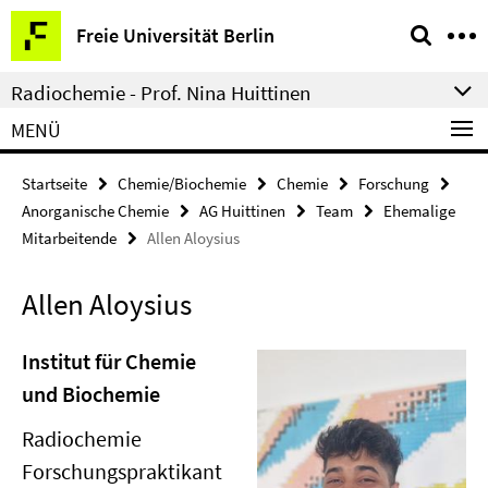
Springe
Service-
Freie Universität Berlin
direkt
Navigation
zu
Radiochemie - Prof. Nina Huittinen
Inhalt
MENÜ
Startseite
Chemie/Biochemie
Chemie
Forschung
Anorganische Chemie
AG Huittinen
Team
Ehemalige
Mitarbeitende
Allen Aloysius
Allen Aloysius
Institut für Chemie
und Biochemie
Radiochemie
Forschungspraktikant