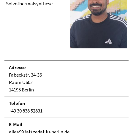
Solvothermalsynthese
Adresse
Fabeckstr. 34-36
Raum U602
14195 Berlin
Telefon
+49 30 838 52831
E-Mail
allea99 (at) zedat.fu-berlin.de