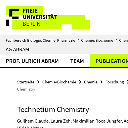
Springe
Service-
direkt
zu
Navigation
Inhalt
Fachbereich Biologie, Chemie, Pharmazie
/
Chemie/Biochemie
/
Chem
AG ABRAM
PROF. ULRICH ABRAM
TEAM
PUBLICATIO
Startseite
Chemie/Biochemie
Chemie
Forschung
Chemistry
Technetium Chemistry
Guilhem Claude, Laura Zeh, Maximilian Roca Jungfer, A