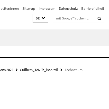
rbeiter/innen
Sitemap
Impressum
Datenschutz
Barrierefreiheit
Suchbegriffe
DE
ions 2022
Guilhem_TcNPh_isonitril
Technetium