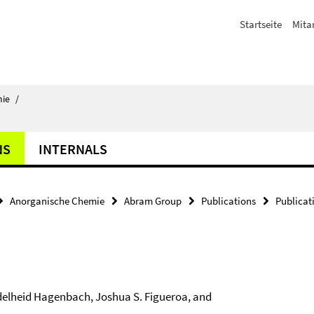
Startseite
Mita
ie
/
NS
INTERNALS
Anorganische Chemie
Abram Group
Publications
Publicat
delheid Hagenbach, Joshua S. Figueroa, and