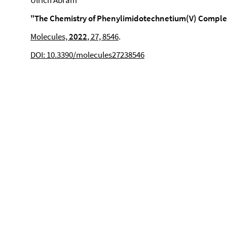
Ulrich Abram
"
The Chemistry of Phenylimidotechnetium(V) Complexe
Molecules,
2022
, 27, 8546
.
DOI: 10.3390/molecules27238546