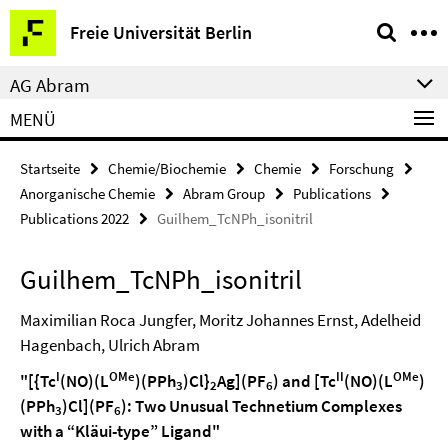
Springe
Service-
Freie Universität Berlin
direkt
Navigation
zu
AG Abram
Inhalt
MENÜ
Startseite
Chemie/Biochemie
Chemie
Forschung
Anorganische Chemie
Abram Group
Publications
Publications 2022
Guilhem_TcNPh_isonitril
Guilhem_TcNPh_isonitril
Maximilian Roca Jungfer, Moritz Johannes Ernst, Adelheid
Hagenbach, Ulrich Abram
I
OMe
II
OMe
"[{Tc
(NO)(L
)(PPh
)Cl}
Ag](PF
) and [Tc
(NO)(L
)
3
2
6
(PPh
)Cl](PF
): Two Unusual Technetium Complexes
3
6
with a “Kläui-type” Ligand"