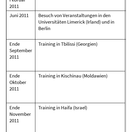
2011
Juni 2011
Besuch von Veranstaltungen in den
G
Universitäten Limerick (Irland) und in
h
Berlin
S
Ende
Training in Tbilissi (Georgien)
d
September
D
2011
A
Ende
Training in Kischinau (Moldawien)
Oktober
2011
Ende
Training in Haifa (Israel)
November
2011