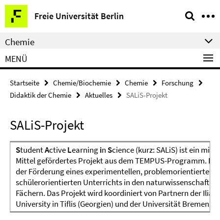
Springe
Service-
Freie Universität Berlin
direkt
Navigation
zu
Chemie
Inhalt
MENÜ
Startseite
Chemie/Biochemie
Chemie
Forschung
Didaktik der Chemie
Aktuelles
SALiS-Projekt
SALiS-Projekt
S
tudent
A
ctive
L
earning
i
n
S
cience (kurz: SALiS) ist ein mit 
Mittel gefördertes Projekt aus dem TEMPUS-Programm. Es 
der Förderung eines experimentellen, problemorientierten 
schülerorientierten Unterrichts in den naturwissenschaftlic
Fächern. Das Projekt wird koordiniert von Partnern der Ilia S
University in Tiflis (Georgien) und der Universität Bremen.