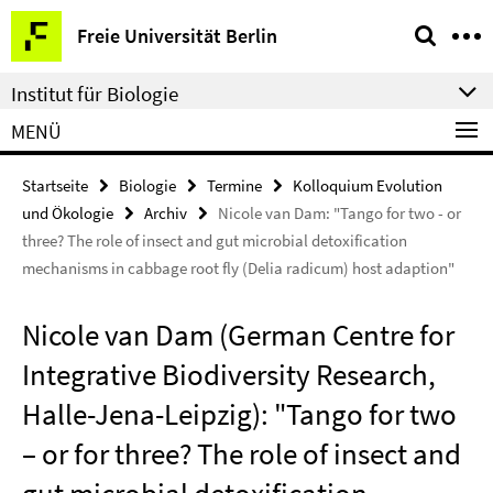
Springe
Service-
Freie Universität Berlin
direkt
Navigation
zu
Institut für Biologie
Inhalt
MENÜ
Startseite
Biologie
Termine
Kolloquium Evolution
und Ökologie
Archiv
Nicole van Dam: "Tango for two - or
three? The role of insect and gut microbial detoxification
mechanisms in cabbage root fly (Delia radicum) host adaption"
Nicole van Dam (German Centre for
Integrative Biodiversity Research,
Halle-Jena-Leipzig): "Tango for two
– or for three? The role of insect and