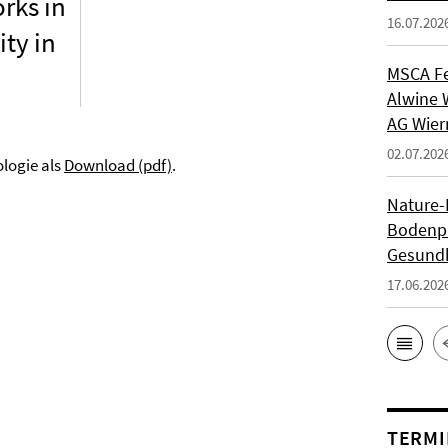
rks in
16.07.202
ity in
MSCA Fe
Alwine 
AG Wie
02.07.202
logie als
Download (pdf)
.
Nature-P
Bodenpi
Gesundh
17.06.202
TERMI