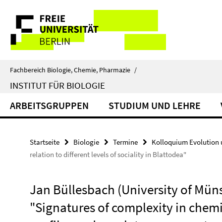
Springe
Service-
direkt
zu
Navigation
Inhalt
Fachbereich Biologie, Chemie, Pharmazie
/
INSTITUT FÜR BIOLOGIE
ARBEITSGRUPPEN
STUDIUM UND LEHRE
Startseite
Biologie
Termine
Kolloquium Evolution 
relation to different levels of sociality in Blattodea"
Jan Büllesbach (University of Müns
"Signatures of complexity in chem