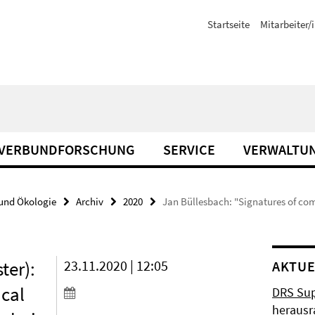
Startseite
Mitarbeiter/
VERBUNDFORSCHUNG
SERVICE
VERWALTU
und Ökologie
Archiv
2020
Jan Büllesbach: "Signatures of com
ter):
23.11.2020 | 12:05
AKTUE
ical
DRS Sup
herausr