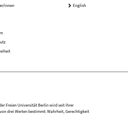
er/innen
English
um
utz
reiheit
r Freien Universität Berlin wird seit ihrer
on drei Werten bestimmt: Wahrheit, Gerechtigkeit