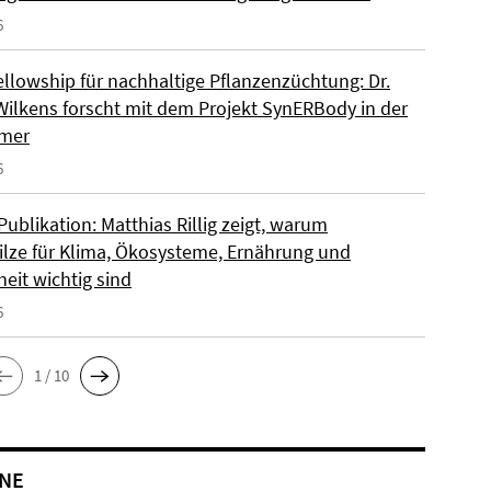
6
llowship für nachhaltige Pflanzenzüchtung: Dr.
Wilkens forscht mit dem Projekt SynERBody in der
rmer
6
ublikation: Matthias Rillig zeigt, warum
lze für Klima, Ökosysteme, Ernährung und
eit wichtig sind
6
1 / 10
NE