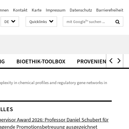
innen
Kontakt
Karte
Impressum
Datenschutz
Barrierefreiheit
Suchbegriffe
DE
Quicklinks
NG
BIOETHIK-TOOLBOX
PROVENIENZFORSC
plexity in chemical profiles and regulatory gene networks in
LLES
ervisor Award 2026: Professor Daniel Schubert für
agende Promotionsbetreuung ausgezeichnet