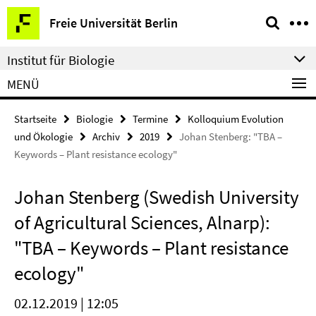
Springe
Service-
Freie Universität Berlin
direkt
Navigation
zu
Institut für Biologie
Inhalt
MENÜ
Startseite
Biologie
Termine
Kolloquium Evolution
und Ökologie
Archiv
2019
Johan Stenberg: "TBA –
Keywords – Plant resistance ecology"
Johan Stenberg (Swedish University
of Agricultural Sciences, Alnarp):
"TBA – Keywords – Plant resistance
ecology"
02.12.2019 | 12:05