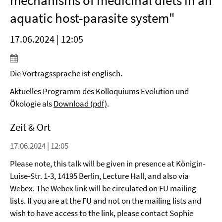
mechanisms of medicinal diets in an
aquatic host-parasite system"
17.06.2024 | 12:05
Die Vortragssprache ist englisch.
Aktuelles Programm des Kolloquiums Evolution und
Ökologie als
Download (pdf)
.
Zeit & Ort
17.06.2024 | 12:05
Please note, this talk will be given in presence at Königin-
Luise-Str. 1-3, 14195 Berlin, Lecture Hall, and also via
Webex. The Webex link will be circulated on FU mailing
lists. If you are at the FU and not on the mailing lists and
wish to have access to the link, please contact Sophie