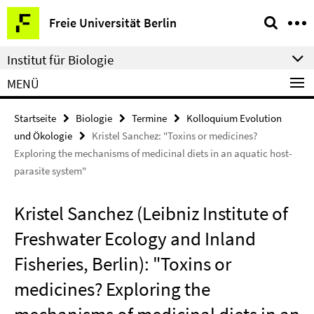
Springe
Service-
Freie Universität Berlin
direkt
Navigation
zu
Institut für Biologie
Inhalt
MENÜ
Startseite
Biologie
Termine
Kolloquium Evolution
und Ökologie
Kristel Sanchez: "Toxins or medicines?
Exploring the mechanisms of medicinal diets in an aquatic host-
parasite system"
Kristel Sanchez (Leibniz Institute of
Freshwater Ecology and Inland
Fisheries, Berlin): "Toxins or
medicines? Exploring the