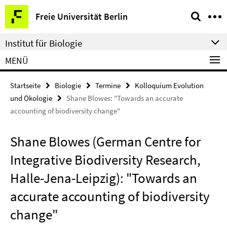
Springe
Service-
Freie Universität Berlin
direkt
Navigation
zu
Institut für Biologie
Inhalt
MENÜ
Startseite
Biologie
Termine
Kolloquium Evolution
und Ökologie
Shane Blowes: "Towards an accurate
accounting of biodiversity change"
Shane Blowes (German Centre for
Integrative Biodiversity Research,
Halle-Jena-Leipzig): "Towards an
accurate accounting of biodiversity
change"