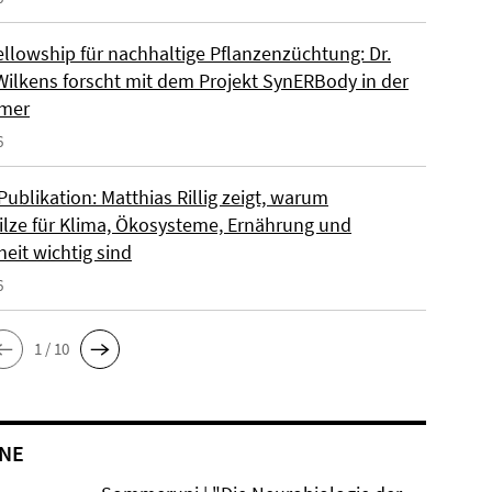
llowship für nachhaltige Pflanzenzüchtung: Dr.
Wilkens forscht mit dem Projekt SynERBody in der
rmer
6
ublikation: Matthias Rillig zeigt, warum
lze für Klima, Ökosysteme, Ernährung und
eit wichtig sind
6
1 / 10
NE