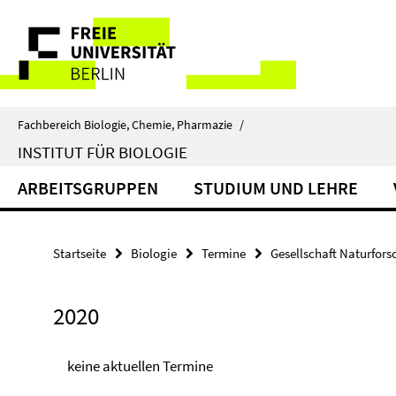
Springe
Service-
direkt
zu
Navigation
Inhalt
Fachbereich Biologie, Chemie, Pharmazie
/
INSTITUT FÜR BIOLOGIE
ARBEITSGRUPPEN
STUDIUM UND LEHRE
Startseite
Biologie
Termine
Gesellschaft Naturfors
2020
keine aktuellen Termine