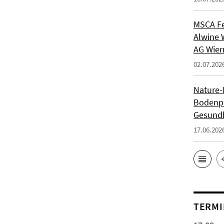
MSCA Fe
Alwine 
AG Wie
02.07.202
Nature-P
Bodenpi
Gesundh
17.06.202
TERMI