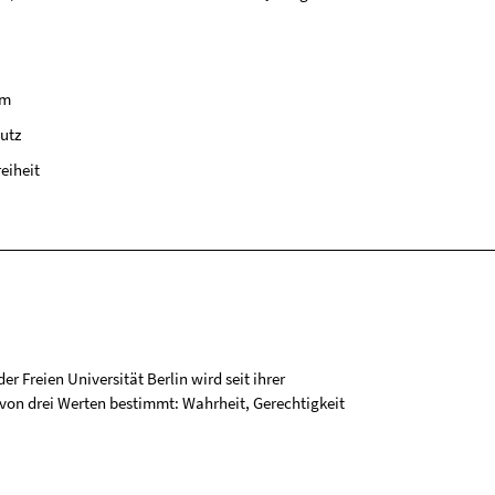
um
utz
reiheit
r Freien Universität Berlin wird seit ihrer
on drei Werten bestimmt: Wahrheit, Gerechtigkeit