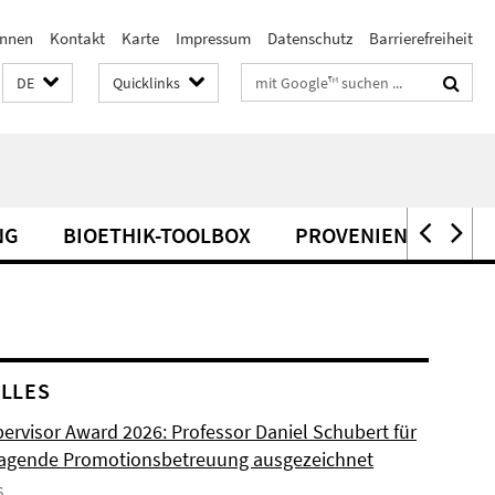
innen
Kontakt
Karte
Impressum
Datenschutz
Barrierefreiheit
Suchbegriffe
DE
Quicklinks
NG
BIOETHIK-TOOLBOX
PROVENIENZFORSC
LLES
ervisor Award 2026: Professor Daniel Schubert für
agende Promotionsbetreuung ausgezeichnet
6