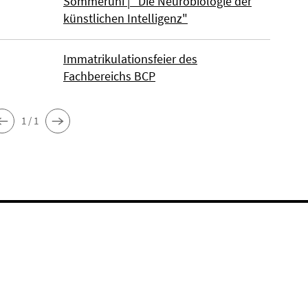
Sommeruni | "Die Neurobiologie der
künstlichen Intelligenz"
Immatrikulationsfeier des
Fachbereichs BCP
1 / 1