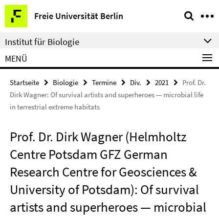
Springe
Service-
Freie Universität Berlin
direkt
Navigation
zu
Institut für Biologie
Inhalt
MENÜ
Startseite
Biologie
Termine
Div.
2021
Prof. Dr.
Dirk Wagner: Of survival artists and superheroes — microbial life
in terrestrial extreme habitats
Prof. Dr. Dirk Wagner (Helmholtz
Centre Potsdam GFZ German
Research Centre for Geosciences &
University of Potsdam): Of survival
artists and superheroes — microbial