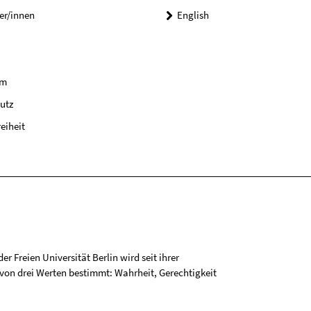
er/innen
English
um
utz
reiheit
r Freien Universität Berlin wird seit ihrer
on drei Werten bestimmt: Wahrheit, Gerechtigkeit