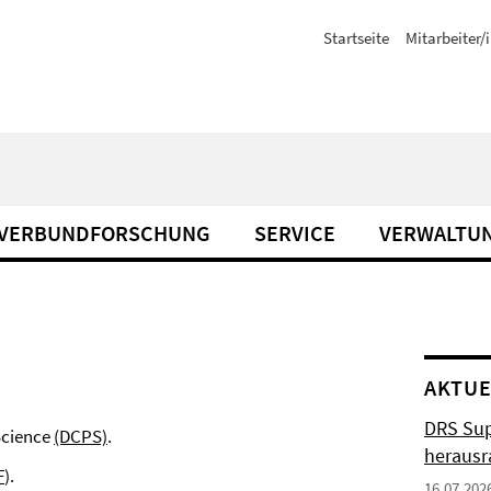
Startseite
Mitarbeiter/
VERBUNDFORSCHUNG
SERVICE
VERWALTU
AKTUE
DRS Sup
Science
(DCPS)
.
herausr
F
).
16.07.202