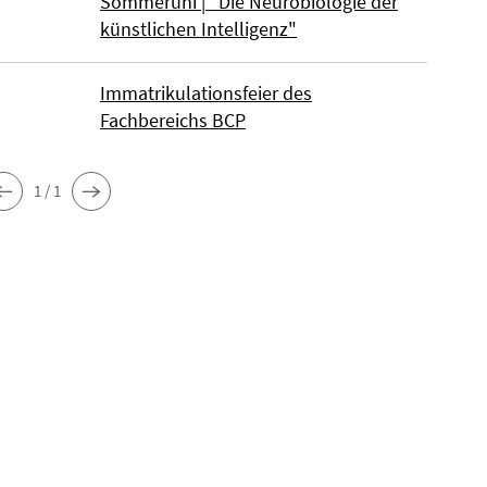
Sommeruni | "Die Neurobiologie der
künstlichen Intelligenz"
Immatrikulationsfeier des
Fachbereichs BCP
1 / 1