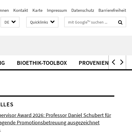
innen
Kontakt
Karte
Impressum
Datenschutz
Barrierefreiheit
Suchbegriffe
DE
Quicklinks
NG
BIOETHIK-TOOLBOX
PROVENIENZFORSC
LLES
ervisor Award 2026: Professor Daniel Schubert für
agende Promotionsbetreuung ausgezeichnet
6