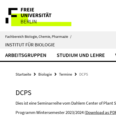
Springe
Service-
direkt
zu
Navigation
Inhalt
Fachbereich Biologie, Chemie, Pharmazie
/
INSTITUT FÜR BIOLOGIE
ARBEITSGRUPPEN
STUDIUM UND LEHRE
Startseite
Biologie
Termine
DCPS
DCPS
Dies ist eine Seminarreihe vom Dahlem Center of Plant 
Programm Wintersemester 2023/2024 (
Download as PD