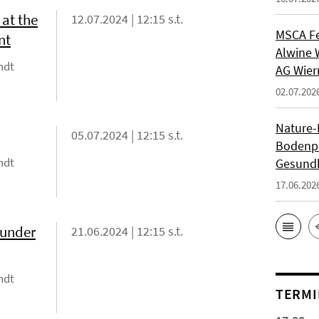
 at the
12.07.2024 | 12:15 s.t.
MSCA Fe
nt
Alwine 
ndt
AG Wie
02.07.202
Nature-P
05.07.2024 | 12:15 s.t.
Bodenpi
ndt
Gesundh
17.06.202
 under
21.06.2024 | 12:15 s.t.
ndt
TERMI