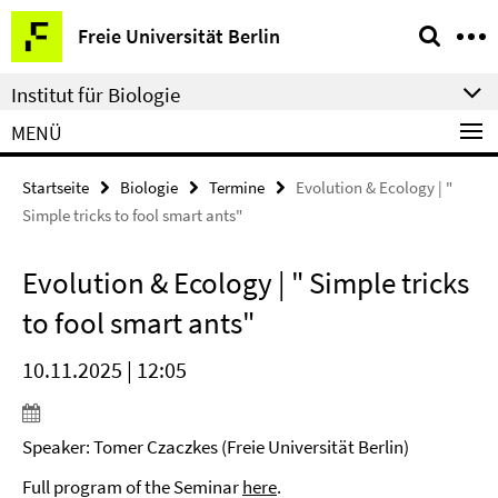
Springe
Service-
Freie Universität Berlin
direkt
Navigation
zu
Institut für Biologie
Inhalt
MENÜ
Startseite
Biologie
Termine
Evolution & Ecology | "
Simple tricks to fool smart ants"
Evolution & Ecology | " Simple tricks
to fool smart ants"
10.11.2025 | 12:05
Speaker: Tomer Czaczkes (Freie Universität Berlin)
Full program of the Seminar
here
.