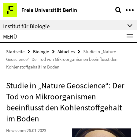
Springe
Service-
Freie Universität Berlin
direkt
Navigation
zu
Institut für Biologie
Inhalt
MENÜ
Startseite
Biologie
Aktuelles
Studie in „Nature
Geoscience“: Der Tod von Mikroorganismen beeinflusst den
Kohlenstoffgehalt im Boden
Studie in „Nature Geoscience“: Der
Tod von Mikroorganismen
beeinflusst den Kohlenstoffgehalt
im Boden
News vom 26.01.2023