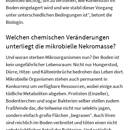
essentiell wichtig, um zu verstehen, wie Kohlenstoff im
Boden eingelagert wird und wie stabil dieser Vorgang
unter unterschiedlichen Bedingungen ist“, betont die
Biologin.
Welchen chemischen Veränderungen
unterliegt die mikrobielle Nekromasse?
Und woran sterben Mikroorganismen nun? Der Boden ist
kein ungefährlicher Lebensraum: Nicht nur Hungerstod,
Dürre, Hitze- und Kälteeinbrüche bedrohen das Leben dort.
Mikrobielle Organismen stehen auch permanent in
Konkurrenz um verfügbare Ressourcen, wobei einige auch
tödliche Metaboliten abgeben. Protisten (Einzeller),
Bodentierchen und sogar Bakterien selber stellen zudem
Fraßfeinde dar, die teilweise nicht nur selektiv jagen,
sondern einfach große Flächen „begrasen“. Auch Viren
sind reichlich im Boden verbreitet und töten einen nicht
unbeträchtlichen Anteil der Bakterien. Und natürlich