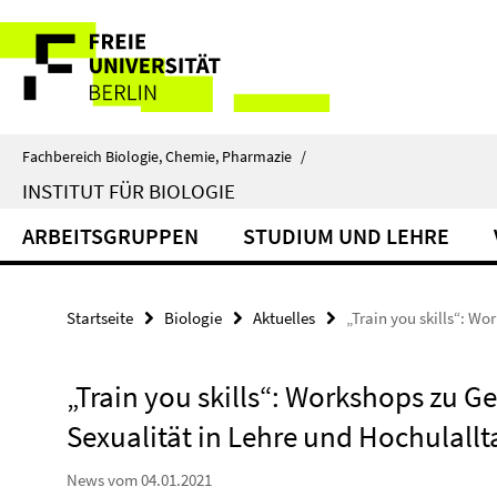
Springe
Service-
direkt
zu
Navigation
Inhalt
Fachbereich Biologie, Chemie, Pharmazie
/
INSTITUT FÜR BIOLOGIE
ARBEITSGRUPPEN
STUDIUM UND LEHRE
Startseite
Biologie
Aktuelles
„Train you skills“: Wo
„Train you skills“: Workshops zu G
Sexualität in Lehre und Hochulallt
News vom 04.01.2021