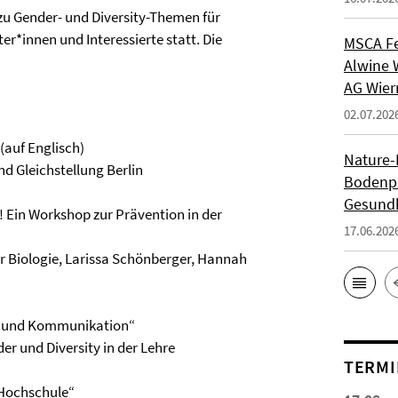
 zu Gender- und Diversity-Themen für
r*innen und Interessierte statt. Die
MSCA Fe
Alwine 
AG Wie
02.07.202
(auf Englisch)
Nature-P
d Gleichstellung Berlin
Bodenpi
Gesundh
n! Ein Workshop zur Prävention in der
17.06.202
der Biologie, Larissa Schönberger, Hannah
he und Kommunikation“
der und Diversity in der Lehre
TERMI
 Hochschule“