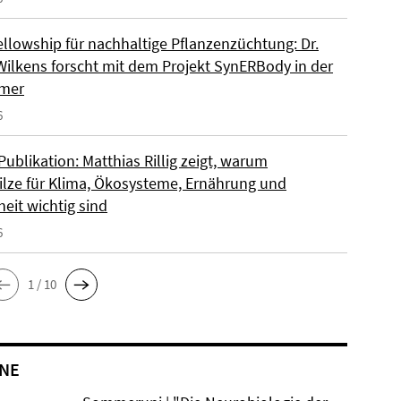
llowship für nachhaltige Pflanzenzüchtung: Dr.
Wilkens forscht mit dem Projekt SynERBody in der
rmer
6
ublikation: Matthias Rillig zeigt, warum
lze für Klima, Ökosysteme, Ernährung und
eit wichtig sind
6
1 / 10
NE