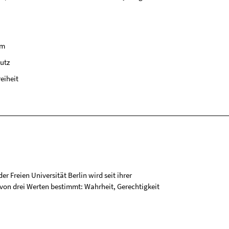
um
utz
reiheit
r Freien Universität Berlin wird seit ihrer
on drei Werten bestimmt: Wahrheit, Gerechtigkeit