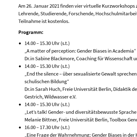
Am 26. Januar 2021 finden vier virtuelle Kurzworkshops
Lehrende, Studierende, Forschende, Hochschulmitarbeite
Teilnahme ist kostenlos.
Programm:
14.00 – 15.30 Uhr (s.t.)
„A matter of perception: Gender Biases in Academia“ 
Dr.in Sabine Blackmore, Coaching für Wissenschaft un
14.00 – 15.30 Uhr (s.t.)
„End the silence – über sexualisierte Gewalt spreche
schulischen Bildung“
Dr.in Sarah Huch, Freie Universität Berlin, Didaktik 
Gestrich, Wildwasser e.V.
14.00 – 15.30 Uhr (s.t.)
„Let’s talk! Gender- und diversitätsbewusste Sprac
Melanie Bittner, Freie Universität Berlin, Toolbox Gen
16.00 – 17.30 Uhr (s.t.)
„Eine Frage der Wahrnehmung: Gender Biases in der