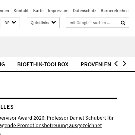
innen
Kontakt
Karte
Impressum
Datenschutz
Barrierefreiheit
Suchbegriffe
DE
Quicklinks
NG
BIOETHIK-TOOLBOX
PROVENIENZFORSC
LLES
ervisor Award 2026: Professor Daniel Schubert für
agende Promotionsbetreuung ausgezeichnet
6