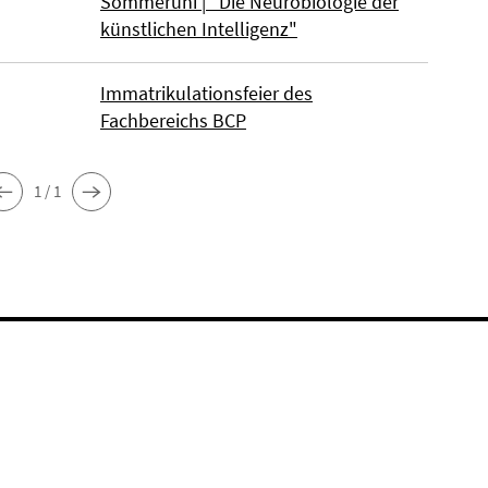
Sommeruni | "Die Neurobiologie der
künstlichen Intelligenz"
Immatrikulationsfeier des
Fachbereichs BCP
1 / 1