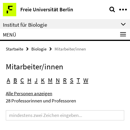
Springe
Service-
Freie Universität Berlin
direkt
Navigation
zu
Institut für Biologie
Inhalt
MENÜ
Startseite
Biologie
Mitarbeiter/innen
Mitarbeiter/innen
A
B
C
H
J
K
M
N
R
S
T
W
Alle Personen anzeigen
28 Professorinnen und Professoren
Suchbegriff