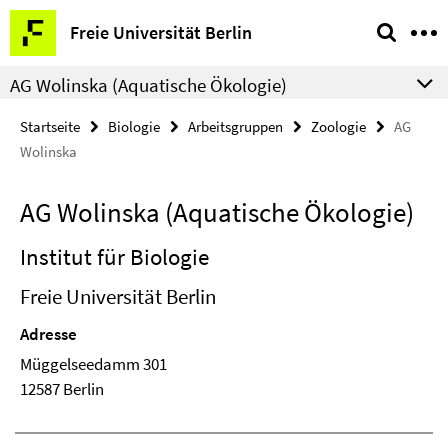
Springe
Service-
Freie Universität Berlin
direkt
Navigation
zu
AG Wolinska (Aquatische Ökologie)
Inhalt
Startseite
Biologie
Arbeitsgruppen
Zoologie
AG
Wolinska
AG Wolinska (Aquatische Ökologie)
Institut für Biologie
Freie Universität Berlin
Adresse
Müggelseedamm 301
12587 Berlin