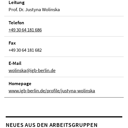
Lei­tung
Prof. Dr. Justyna Wolinska
Telefon
+49 30 64 181 686
Fax
+49 30 64 181 682
E-Mail
wolinska@igb-berlin.de
Home­page
www.igb-berlin.de/profile/justyna-wolinska
NEUES AUS DEN ARBEITSGRUPPEN