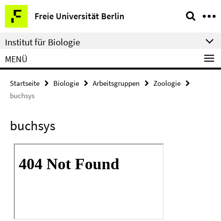
Springe
Service-
Freie Universität Berlin
direkt
Navigation
zu
Institut für Biologie
Inhalt
MENÜ
Startseite
Biologie
Arbeitsgruppen
Zoologie
buchsys
buchsys