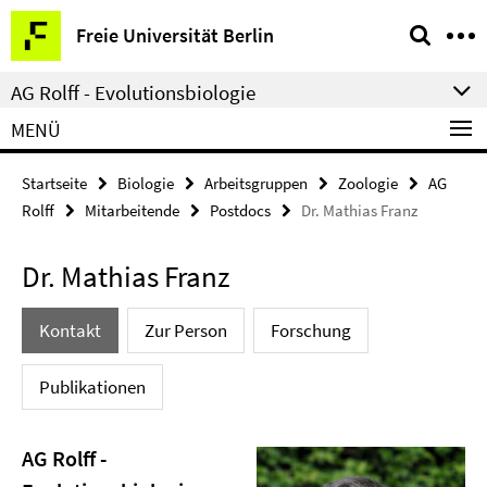
Springe
Service-
Freie Universität Berlin
direkt
Navigation
zu
AG Rolff - Evolutionsbiologie
Inhalt
MENÜ
Startseite
Biologie
Arbeitsgruppen
Zoologie
AG
Rolff
Mitarbeitende
Postdocs
Dr. Mathias Franz
Dr. Mathias Franz
Kontakt
Zur Person
Forschung
Publikationen
AG Rolff -