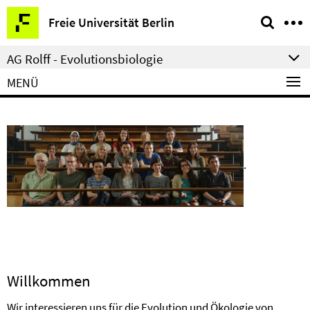
Springe
Service-
Freie Universität Berlin
direkt
Navigation
zu
AG Rolff - Evolutionsbiologie
Inhalt
MENÜ
.
Willkommen
Wir interessieren uns für die Evolution und Ökologie von