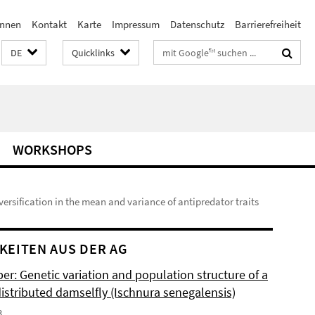
innen
Kontakt
Karte
Impressum
Datenschutz
Barrierefreiheit
Suchbegriffe
DE
Quicklinks
WORKSHOPS
rsification in the mean and variance of antipredator traits
KEITEN AUS DER AG
r: Genetic variation and population structure of a
istributed damselfly (Ischnura senegalensis)
3