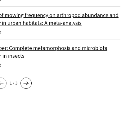
of mowing frequency on arthropod abundance and
y in urban habitats: A meta-analysis
2
er: Complete metamorphosis and microbiota
 in insects
2
1 / 3