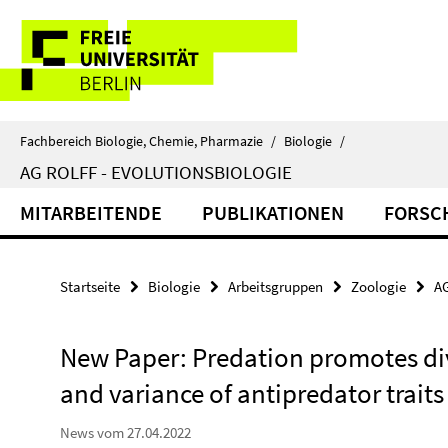
Springe
Service-
direkt
zu
Navigation
Inhalt
Fachbereich Biologie, Chemie, Pharmazie
/
Biologie
/
AG ROLFF - EVOLUTIONSBIOLOGIE
MITARBEITENDE
PUBLIKATIONEN
FORSC
Startseite
Biologie
Arbeitsgruppen
Zoologie
AG
New Paper: Predation promotes div
and variance of antipredator traits
News vom 27.04.2022