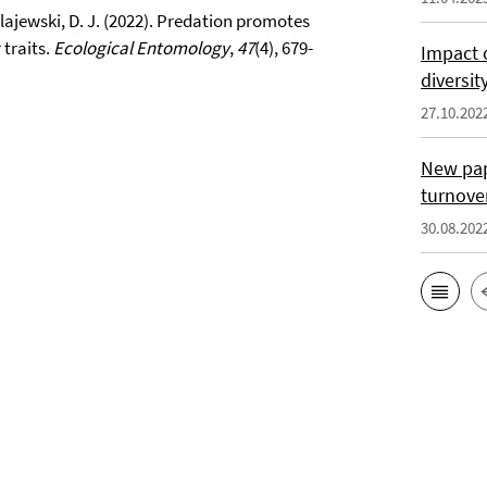
kolajewski, D. J. (2022). Predation promotes
 traits.
Ecological Entomology
,
47
(4), 679-
Impact 
diversit
27.10.202
New pap
turnover
30.08.202