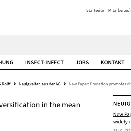
Startseite
Mitarbeiter/
HUNG
INSECT-INFECT
JOBS
KONTAKT
 Rolff
Neuigkeiten aus der AG
New Paper: Predation promotes dive
ersification in the mean
NEUIG
New Pape
widely d
11.04.202