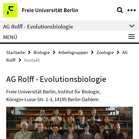
Springe
Service-
Freie Universität Berlin
direkt
Navigation
zu
AG Rolff - Evolutionsbiologie
Inhalt
MENÜ
Startseite
Biologie
Arbeitsgruppen
Zoologie
AG
Rolff
Kontakt
AG Rolff - Evolutionsbiologie
Freie Universität Berlin, Institut für Biologie,
Königin-Luise-Str. 1-3, 14195 Berlin-Dahlem