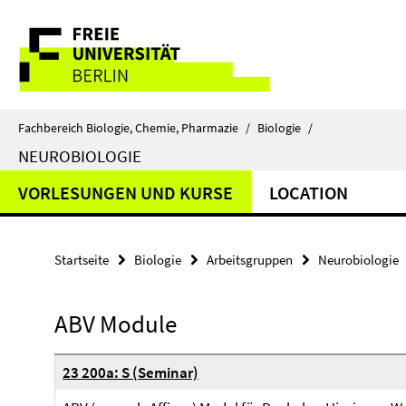
Springe
Service-
direkt
zu
Navigation
Inhalt
Fachbereich Biologie, Chemie, Pharmazie
/
Biologie
/
NEUROBIOLOGIE
VORLESUNGEN UND KURSE
LOCATION
Startseite
Biologie
Arbeitsgruppen
Neurobiologie
ABV Module
23 200a: S (Seminar)