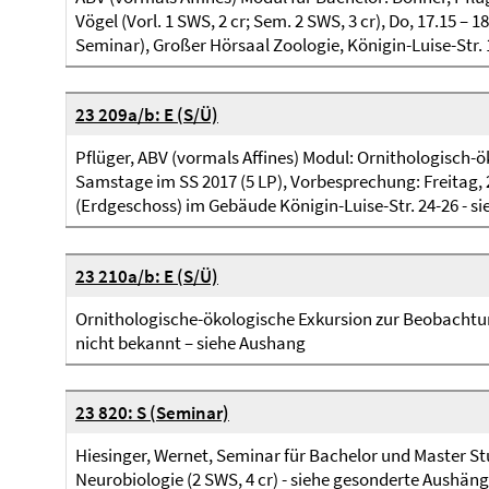
Vögel (Vorl. 1 SWS, 2 cr; Sem. 2 SWS, 3 cr), Do, 17.15 – 
Seminar), Großer Hörsaal Zoologie, Königin-Luise-Str. 
23 209a/b: E (S/Ü)
Pflüger, ABV (vormals Affines) Modul: Ornithologisch
Samstage im SS 2017 (5 LP), Vorbesprechung: Freitag, 
(Erdgeschoss) im Gebäude Königin-Luise-Str. 24-26 - s
23 210a/b: E (S/Ü)
Ornithologische-ökologische Exkursion zur Beobachtun
nicht bekannt – siehe Aushang
23 820: S (Seminar)
Hiesinger, Wernet, Seminar für Bachelor und Master S
Neurobiologie (2 SWS, 4 cr) - siehe gesonderte Aushäng