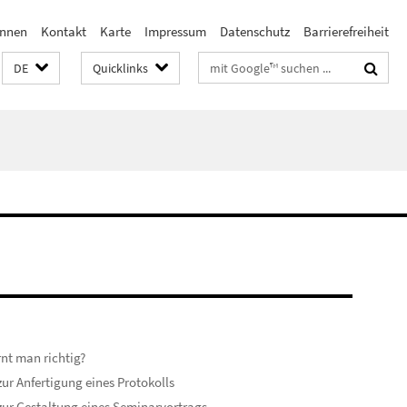
innen
Kontakt
Karte
Impressum
Datenschutz
Barrierefreiheit
Suchbegriffe
DE
Quicklinks
rnt man richtig?
zur Anfertigung eines Protokolls
zur Gestaltung eines Seminarvortrags