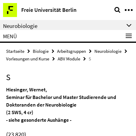
Springe
Service-
Freie Universität Berlin
direkt
Navigation
zu
Neurobiologie
Inhalt
MENÜ
Startseite
Biologie
Arbeitsgruppen
Neurobiologie
Vorlesungen und Kurse
ABV Module
S
S
Hiesinger, Wernet,
Seminar für Bachelor und Master Studierende und
Doktoranden der Neurobiologie
(2 SWS, 4 cr)
- siehe gesonderte Aushänge -
(23 820)