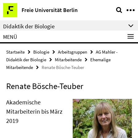
Springe
Service-
Freie Universität Berlin
direkt
Navigation
zu
Didaktik der Biologie
Inhalt
MENÜ
Startseite
Biologie
Arbeitsgruppen
AG Mahler -
Didaktik der Biologie
Mitarbeitende
Ehemalige
Mitarbeitende
Renate Bösche-Teuber
Renate Bösche-Teuber
Akademische
Mitarbeiterin bis März
2019