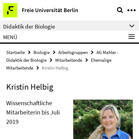
Springe
Service-
Freie Universität Berlin
direkt
Navigation
zu
Didaktik der Biologie
Inhalt
MENÜ
Startseite
Biologie
Arbeitsgruppen
AG Mahler -
Didaktik der Biologie
Mitarbeitende
Ehemalige
Mitarbeitende
Kristin Helbig
Kristin Helbig
Wissenschaftliche
Mitarbeiterin bis Juli
2019