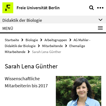
Springe
Service-
Freie Universität Berlin
direkt
Navigation
zu
Didaktik der Biologie
Inhalt
MENÜ
Startseite
Biologie
Arbeitsgruppen
AG Mahler -
Didaktik der Biologie
Mitarbeitende
Ehemalige
Mitarbeitende
Sarah Lena Günther
Sarah Lena Günther
Wissenschaftliche
Mitarbeiterin bis 2017