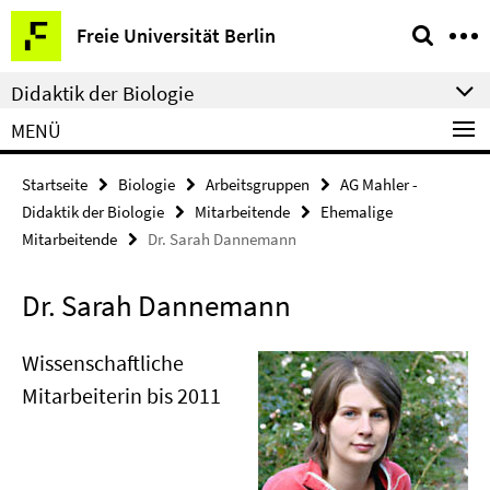
Springe
Service-
Freie Universität Berlin
direkt
Navigation
zu
Didaktik der Biologie
Inhalt
MENÜ
Startseite
Biologie
Arbeitsgruppen
AG Mahler -
Didaktik der Biologie
Mitarbeitende
Ehemalige
Mitarbeitende
Dr. Sarah Dannemann
Dr. Sarah Dannemann
Wissenschaftliche
Mitarbeiterin bis 2011