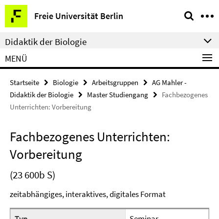
Springe
Service-
Freie Universität Berlin
direkt
Navigation
zu
Didaktik der Biologie
Inhalt
MENÜ
Startseite
Biologie
Arbeitsgruppen
AG Mahler -
Didaktik der Biologie
Master Studiengang
Fachbezogenes
Unterrichten: Vorbereitung
Fachbezogenes Unterrichten:
Vorbereitung
(23 600b S)
zeitabhängiges, interaktives, digitales Format
Typ
Seminar