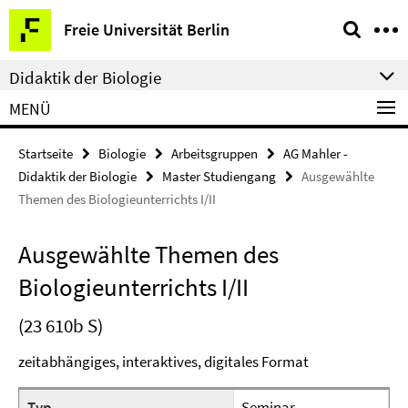
Springe
Service-
Freie Universität Berlin
direkt
Navigation
zu
Didaktik der Biologie
Inhalt
MENÜ
Startseite
Biologie
Arbeitsgruppen
AG Mahler -
Didaktik der Biologie
Master Studiengang
Ausgewählte
Themen des Biologieunterrichts I/II
Ausgewählte Themen des
Biologieunterrichts I/II
(23 610b S)
zeitabhängiges, interaktives, digitales Format
Typ
Seminar