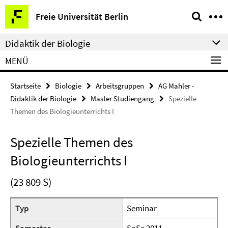
Springe
Service-
Freie Universität Berlin
direkt
Navigation
zu
Didaktik der Biologie
Inhalt
MENÜ
Startseite
Biologie
Arbeitsgruppen
AG Mahler -
Didaktik der Biologie
Master Studiengang
Spezielle
Themen des Biologieunterrichts I
Spezielle Themen des
Biologieunterrichts I
(23 809 S)
Typ
Seminar