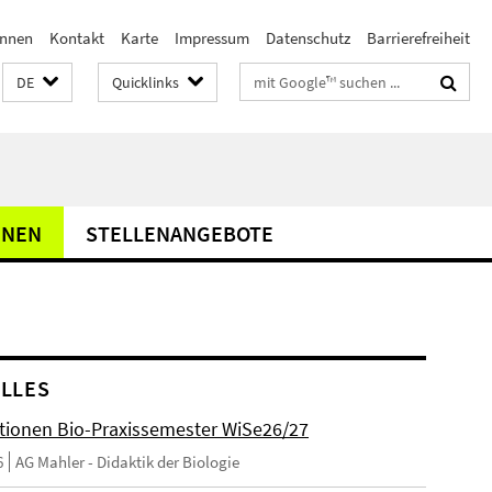
innen
Kontakt
Karte
Impressum
Datenschutz
Barrierefreiheit
Suchbegriffe
DE
Quicklinks
NNEN
STELLENANGEBOTE
LLES
tionen Bio-Praxissemester WiSe26/27
6
AG Mahler - Didaktik der Biologie