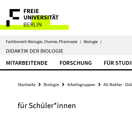
Springe
Service-
direkt
zu
Navigation
Inhalt
Fachbereich Biologie, Chemie, Pharmazie
/
Biologie
/
DIDAKTIK DER BIOLOGIE
MITARBEITENDE
FORSCHUNG
FÜR STUD
Startseite
Biologie
Arbeitsgruppen
AG Mahler - Did
für Schüler*innen