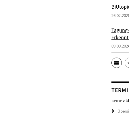
BiUtopi
26.02.202
Tagung-
Erkennt
09.09.202
TERMI
keine ak
Übers