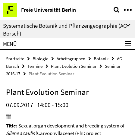
Springe
Service-
Freie Universität Berlin
direkt
Navigation
zu
Systematische Botanik und Pflanzengeographie (AG
Inhalt
Borsch)
MENÜ
Startseite
Biologie
Arbeitsgruppen
Botanik
AG
Borsch
Termine
Plant Evolution Seminar
Seminar
2016-17
Plant Evolution Seminar
Plant Evolution Seminar
07.09.2017 | 14:00 - 15:00
Title:
Sexual organ development and breeding system of
Silene acaulis
(Caryophyllaceae) (PhD project