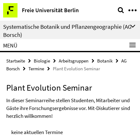
Springe
Service-
Freie Universität Berlin
direkt
Navigation
zu
Systematische Botanik und Pflanzengeographie (AG
Inhalt
Borsch)
MENÜ
Startseite
Biologie
Arbeitsgruppen
Botanik
AG
Borsch
Termine
Plant Evolution Seminar
Plant Evolution Seminar
In dieser Seminarreihe stellen Studenten, Mitarbeiter und
Gäste ihre Forschungsergebnisse vor. Mit-Diskutierer sind
herzlich willkommen!
keine aktuellen Termine