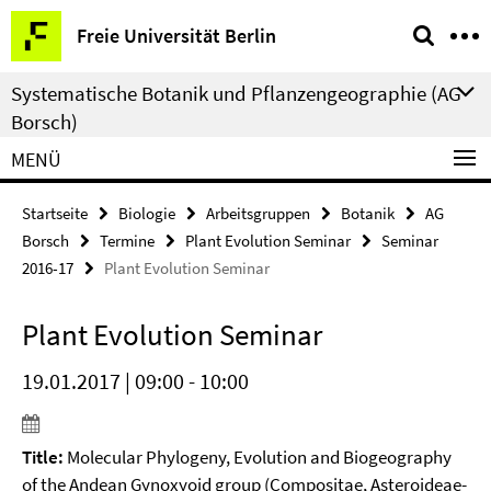
Springe
Service-
Freie Universität Berlin
direkt
Navigation
zu
Systematische Botanik und Pflanzengeographie (AG
Inhalt
Borsch)
MENÜ
Startseite
Biologie
Arbeitsgruppen
Botanik
AG
Borsch
Termine
Plant Evolution Seminar
Seminar
2016-17
Plant Evolution Seminar
Plant Evolution Seminar
19.01.2017 | 09:00 - 10:00
Title:
Molecular Phylogeny, Evolution and Biogeography
of the Andean Gynoxyoid group (Compositae, Asteroideae-