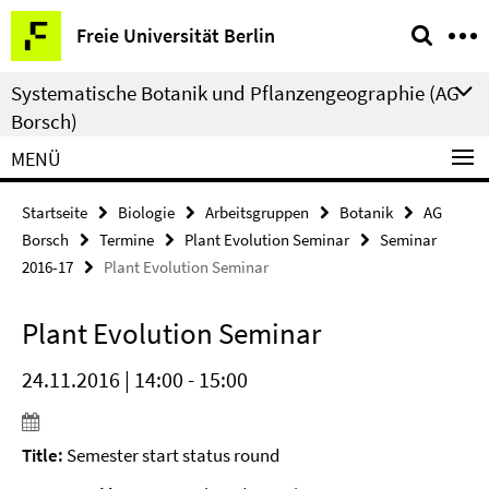
Springe
Service-
Freie Universität Berlin
direkt
Navigation
zu
Systematische Botanik und Pflanzengeographie (AG
Inhalt
Borsch)
MENÜ
Startseite
Biologie
Arbeitsgruppen
Botanik
AG
Borsch
Termine
Plant Evolution Seminar
Seminar
2016-17
Plant Evolution Seminar
Plant Evolution Seminar
24.11.2016 | 14:00 - 15:00
Title:
Semester start status round