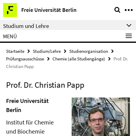
Springe
Service-
Freie Universität Berlin
direkt
Navigation
zu
Studium und Lehre
Inhalt
MENÜ
Startseite
Studium/Lehre
Studienorganisation
Prüfungsausschüsse
Chemie (alle Studiengänge)
Prof. Dr.
Christian Papp
Prof. Dr. Christian Papp
Freie Universität
Berlin
Institut für Chemie
und Biochemie